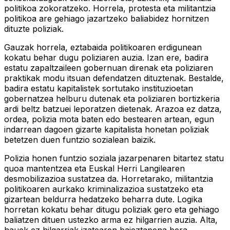
politikoa zokoratzeko. Horrela, protesta eta militantzia
politikoa are gehiago jazartzeko baliabidez hornitzen
dituzte poliziak.
Gauzak horrela, eztabaida politikoaren erdigunean
kokatu behar dugu poliziaren auzia. Izan ere, badira
estatu zapaltzaileen gobernuan direnak eta poliziaren
praktikak modu itsuan defendatzen dituztenak. Bestalde,
badira estatu kapitalistek sortutako instituzioetan
gobernatzea helburu dutenak eta poliziaren bortizkeria
ardi beltz batzuei leporatzen dietenak. Arazoa ez datza,
ordea, polizia mota baten edo bestearen artean, egun
indarrean dagoen gizarte kapitalista honetan poliziak
betetzen duen funtzio sozialean baizik.
Polizia honen funtzio soziala jazarpenaren bitartez statu
quoa mantentzea eta Euskal Herri Langilearen
desmobilizazioa sustatzea da. Horretarako, militantzia
politikoaren aurkako kriminalizazioa sustatzeko eta
gizartean beldurra hedatzeko beharra dute. Logika
horretan kokatu behar ditugu poliziak gero eta gehiago
baliatzen dituen ustezko arma ez hilgarrien auzia. Alta,
hauek ez hilgarriak izatearen baieztapena bera