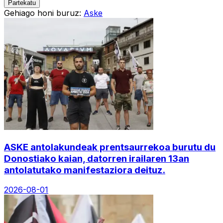
Partekatu
Gehiago honi buruz:
Aske
ASKE antolakundeak prentsaurrekoa burutu du
Donostiako kaian, datorren irailaren 13an
antolatutako manifestaziora deituz.
2026-08-01