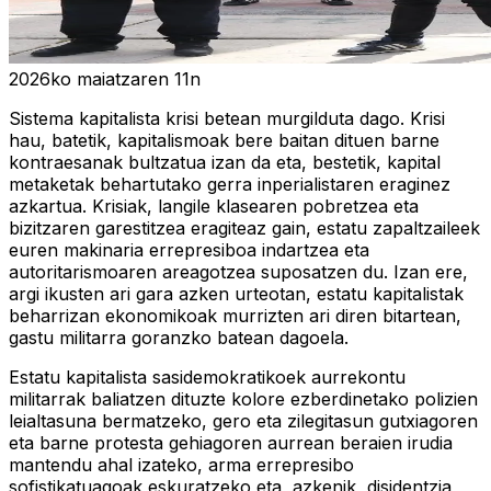
2026ko maiatzaren 11n
Sistema kapitalista krisi betean murgilduta dago. Krisi
hau, batetik, kapitalismoak bere baitan dituen barne
kontraesanak bultzatua izan da eta, bestetik, kapital
metaketak behartutako gerra inperialistaren eraginez
azkartua. Krisiak, langile klasearen pobretzea eta
bizitzaren garestitzea eragiteaz gain, estatu zapaltzaileek
euren makinaria errepresiboa indartzea eta
autoritarismoaren areagotzea suposatzen du. Izan ere,
argi ikusten ari gara azken urteotan, estatu kapitalistak
beharrizan ekonomikoak murrizten ari diren bitartean,
gastu militarra goranzko batean dagoela.
Estatu kapitalista sasidemokratikoek aurrekontu
militarrak baliatzen dituzte kolore ezberdinetako polizien
leialtasuna bermatzeko, gero eta zilegitasun gutxiagoren
eta barne protesta gehiagoren aurrean beraien irudia
mantendu ahal izateko, arma errepresibo
sofistikatuagoak eskuratzeko eta, azkenik, disidentzia