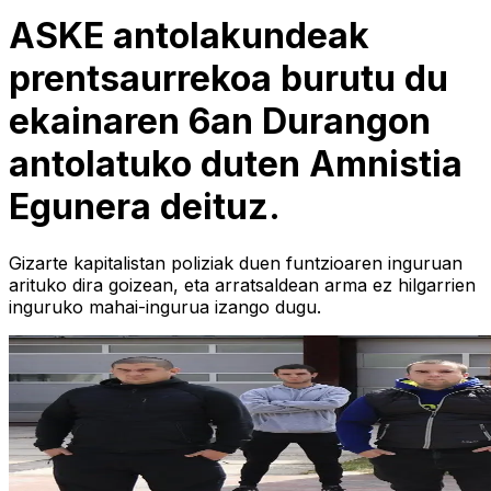
ASKE antolakundeak
prentsaurrekoa burutu du
ekainaren 6an Durangon
antolatuko duten Amnistia
Egunera deituz.
Gizarte kapitalistan poliziak duen funtzioaren inguruan
arituko dira goizean, eta arratsaldean arma ez hilgarrien
inguruko mahai-ingurua izango dugu.