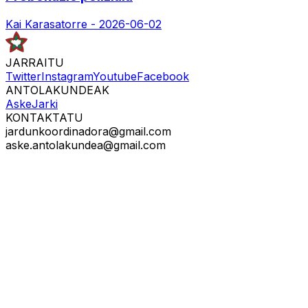
Kai Karasatorre -
2026-06-02
JARRAITU
Twitter
Instagram
Youtube
Facebook
ANTOLAKUNDEAK
Aske
Jarki
KONTAKTATU
jardunkoordinadora@gmail.com
aske.antolakundea@gmail.com