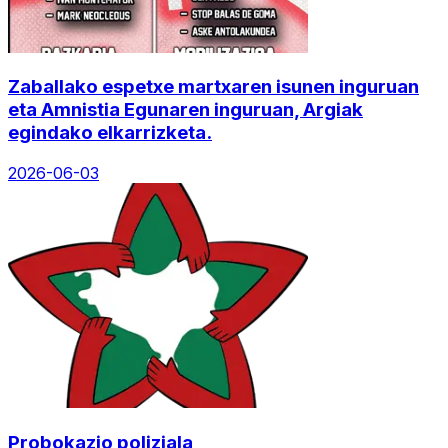
Zaballako espetxe martxaren isunen inguruan
eta Amnistia Egunaren inguruan, Argiak
egindako elkarrizketa.
2026-06-03
Probokazio poliziala