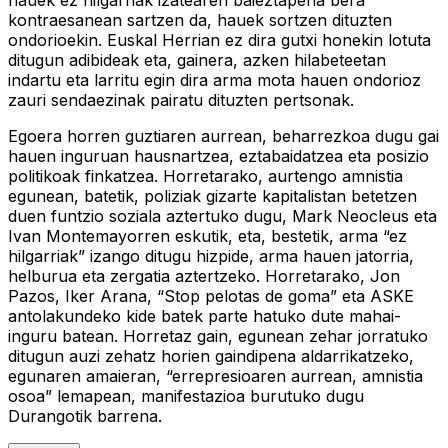
kontraesanean sartzen da, hauek sortzen dituzten
ondorioekin. Euskal Herrian ez dira gutxi honekin lotuta
ditugun adibideak eta, gainera, azken hilabeteetan
indartu eta larritu egin dira arma mota hauen ondorioz
zauri sendaezinak pairatu dituzten pertsonak.
Egoera horren guztiaren aurrean, beharrezkoa dugu gai
hauen inguruan hausnartzea, eztabaidatzea eta posizio
politikoak finkatzea. Horretarako, aurtengo amnistia
egunean, batetik, poliziak gizarte kapitalistan betetzen
duen funtzio soziala aztertuko dugu, Mark Neocleus eta
Ivan Montemayorren eskutik, eta, bestetik, arma “ez
hilgarriak” izango ditugu hizpide, arma hauen jatorria,
helburua eta zergatia aztertzeko. Horretarako, Jon
Pazos, Iker Arana, “Stop pelotas de goma” eta ASKE
antolakundeko kide batek parte hatuko dute mahai-
inguru batean. Horretaz gain, egunean zehar jorratuko
ditugun auzi zehatz horien gaindipena aldarrikatzeko,
egunaren amaieran, “errepresioaren aurrean, amnistia
osoa” lemapean, manifestazioa burutuko dugu
Durangotik barrena.