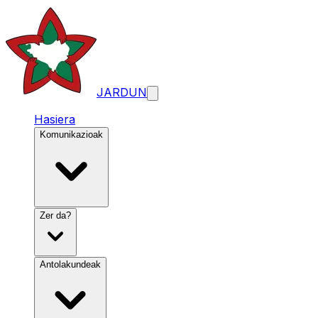
JARDUN
Hasiera
Komunikazioak
Zer da?
Antolakundeak