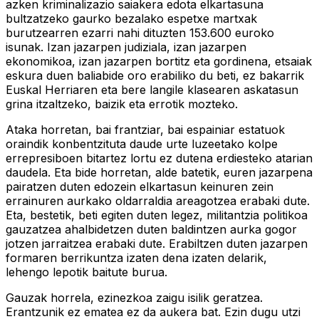
azken kriminalizazio saiakera edota elkartasuna
bultzatzeko gaurko bezalako espetxe martxak
burutzearren ezarri nahi dituzten 153.600 euroko
isunak. Izan jazarpen judiziala, izan jazarpen
ekonomikoa, izan jazarpen bortitz eta gordinena, etsaiak
eskura duen baliabide oro erabiliko du beti, ez bakarrik
Euskal Herriaren eta bere langile klasearen askatasun
grina itzaltzeko, baizik eta errotik mozteko.
Ataka horretan, bai frantziar, bai espainiar estatuok
oraindik konbentzituta daude urte luzeetako kolpe
errepresiboen bitartez lortu ez dutena erdiesteko atarian
daudela. Eta bide horretan, alde batetik, euren jazarpena
pairatzen duten edozein elkartasun keinuren zein
errainuren aurkako oldarraldia areagotzea erabaki dute.
Eta, bestetik, beti egiten duten legez, militantzia politikoa
gauzatzea ahalbidetzen duten baldintzen aurka gogor
jotzen jarraitzea erabaki dute. Erabiltzen duten jazarpen
formaren berrikuntza izaten dena izaten delarik,
lehengo lepotik baitute burua.
Gauzak horrela, ezinezkoa zaigu isilik geratzea.
Erantzunik ez ematea ez da aukera bat. Ezin dugu utzi