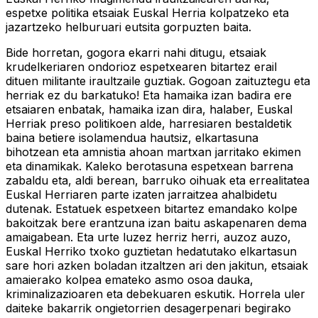
espetxe politika etsaiak Euskal Herria kolpatzeko eta
jazartzeko helburuari eutsita gorpuzten baita.
Bide horretan, gogora ekarri nahi ditugu, etsaiak
krudelkeriaren ondorioz espetxearen bitartez erail
dituen militante iraultzaile guztiak. Gogoan zaituztegu eta
herriak ez du barkatuko! Eta hamaika izan badira ere
etsaiaren enbatak, hamaika izan dira, halaber, Euskal
Herriak preso politikoen alde, harresiaren bestaldetik
baina betiere isolamendua hautsiz, elkartasuna
bihotzean eta amnistia ahoan martxan jarritako ekimen
eta dinamikak. Kaleko berotasuna espetxean barrena
zabaldu eta, aldi berean, barruko oihuak eta errealitatea
Euskal Herriaren parte izaten jarraitzea ahalbidetu
dutenak. Estatuek espetxeen bitartez emandako kolpe
bakoitzak bere erantzuna izan baitu askapenaren dema
amaigabean. Eta urte luzez herriz herri, auzoz auzo,
Euskal Herriko txoko guztietan hedatutako elkartasun
sare hori azken boladan itzaltzen ari den jakitun, etsaiak
amaierako kolpea emateko asmo osoa dauka,
kriminalizazioaren eta debekuaren eskutik. Horrela uler
daiteke bakarrik ongietorrien desagerpenari begirako