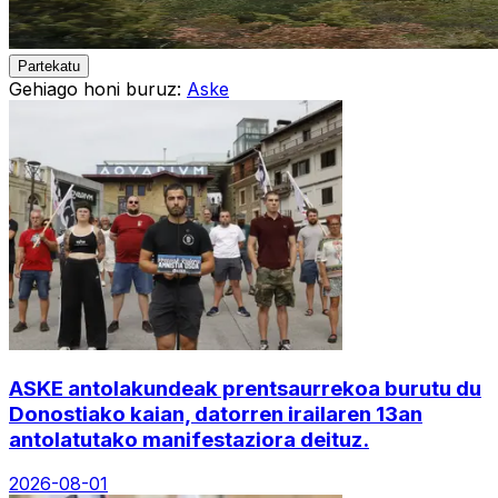
Partekatu
Gehiago honi buruz:
Aske
ASKE antolakundeak prentsaurrekoa burutu du
Donostiako kaian, datorren irailaren 13an
antolatutako manifestaziora deituz.
2026-08-01