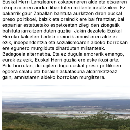
Euskal Herri Langilearen askapenaren alde eta etsaiaren
okupazioaren aurka diharduten militante iraultzaileei. Ez
bakarrik gaur Zaballan bahituta aurkitzen diren euskal
preso politikoei, baizik eta oraindik ere bai frantziar, bai
espainiar estatuetako espetxeetan zilegi den zioagatik
bahituta jarraitzen duten guztiei. Jakin dezatela Euskal
Herriko kaleetan badela oraindik amnistiaren alde ez
ezik, independentzia eta sozialismoaren aldeko borrokan
ere egunero murgilduta diharduten militanteak.
Badagoela alternatiba. Eta ez dugula amorerik emango,
eurak ez ezik, Euskal Herri guztia ere aske ikusi arte.
Bide horretan, dei egiten dugu euskal preso politikoen
egoera salatu eta beraien askatasuna aldarrikatzeaz
gain, amnistiaren aldeko borrokan murgiltzera.