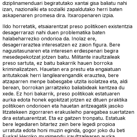
diziplinamenduari begiratutako xantai gisa baliatu nahi
izan, nazionalki eta sozialki zapaldutako herri baten
askapenaren promesa dira. Itxaropenaren izpia.
Ildo horretatik, etsaiarentzat preso politikoen existentzia
desagerrarazi nahi duen problematika baten
halabeharrezko ondorioa da. Inolaz ere,
desagerraraztea interesatzen ez zaion figura. Bere
nagusitasunaren eta interesen erdiespenari begira
mesedepekotzat jotzen baitu. Militante iraultzaileak
preso sartuta, ez baitu bakarrik hauen borroka
kriminalizatzen. Hauetan era prestu eta engaiatuan
aritutakoak herri langilearengandik erauztea, bere
atzaparren menpe babesgabe utzita isolatzea eta, aldi
berean, borrokan jarraitzeko baliabideak kentzea du
xede. Ez hori bakarrik, preso politikoak estatuaren
aurka edota honek egokitzat jotzen ez dituen praktika
politikoen ondorioen eta hauetan aritzeagatik jasoko
litzatekeen zigorraren erakusleiho paregabea suertatzen
dira estatuarentzat. Eta ez gaitzen tronpatu. Estatuak
bere legediaren bitartez zein bere legedi propioa
urratuta edota honi muzin eginda, gogor joko du beti
Euskal Herriko mugimendu iraultzailearen aurka,