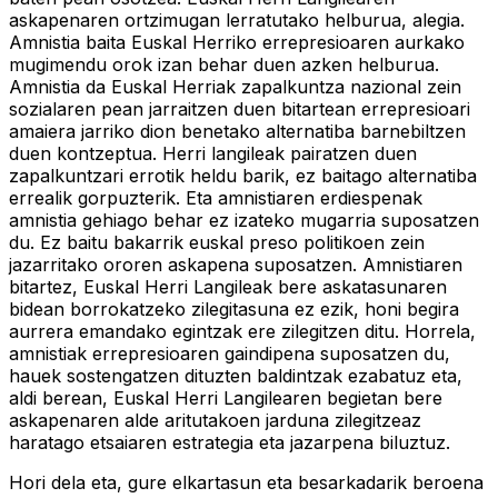
askapenaren ortzimugan lerratutako helburua, alegia.
Amnistia baita Euskal Herriko errepresioaren aurkako
mugimendu orok izan behar duen azken helburua.
Amnistia da Euskal Herriak zapalkuntza nazional zein
sozialaren pean jarraitzen duen bitartean errepresioari
amaiera jarriko dion benetako alternatiba barnebiltzen
duen kontzeptua. Herri langileak pairatzen duen
zapalkuntzari errotik heldu barik, ez baitago alternatiba
errealik gorpuzterik. Eta amnistiaren erdiespenak
amnistia gehiago behar ez izateko mugarria suposatzen
du. Ez baitu bakarrik euskal preso politikoen zein
jazarritako ororen askapena suposatzen. Amnistiaren
bitartez, Euskal Herri Langileak bere askatasunaren
bidean borrokatzeko zilegitasuna ez ezik, honi begira
aurrera emandako egintzak ere zilegitzen ditu. Horrela,
amnistiak errepresioaren gaindipena suposatzen du,
hauek sostengatzen dituzten baldintzak ezabatuz eta,
aldi berean, Euskal Herri Langilearen begietan bere
askapenaren alde aritutakoen jarduna zilegitzeaz
haratago etsaiaren estrategia eta jazarpena biluztuz.
Hori dela eta, gure elkartasun eta besarkadarik beroena