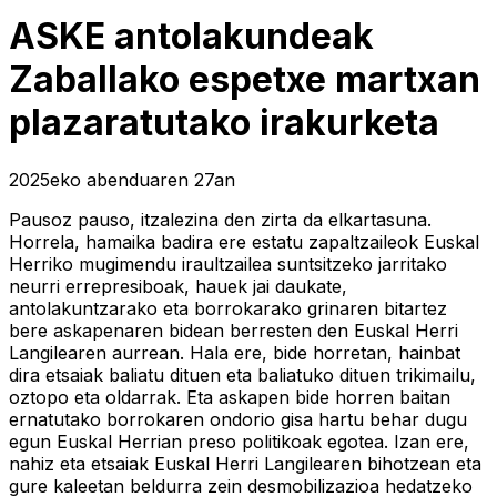
ASKE antolakundeak
Zaballako espetxe martxan
plazaratutako irakurketa
2025eko abenduaren 27an
Pausoz pauso, itzalezina den zirta da elkartasuna.
Horrela, hamaika badira ere estatu zapaltzaileok Euskal
Herriko mugimendu iraultzailea suntsitzeko jarritako
neurri errepresiboak, hauek jai daukate,
antolakuntzarako eta borrokarako grinaren bitartez
bere askapenaren bidean berresten den Euskal Herri
Langilearen aurrean. Hala ere, bide horretan, hainbat
dira etsaiak baliatu dituen eta baliatuko dituen trikimailu,
oztopo eta oldarrak. Eta askapen bide horren baitan
ernatutako borrokaren ondorio gisa hartu behar dugu
egun Euskal Herrian preso politikoak egotea. Izan ere,
nahiz eta etsaiak Euskal Herri Langilearen bihotzean eta
gure kaleetan beldurra zein desmobilizazioa hedatzeko