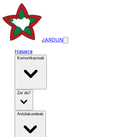
JARDUN
Hasiera
Komunikazioak
Zer da?
Antolakundeak