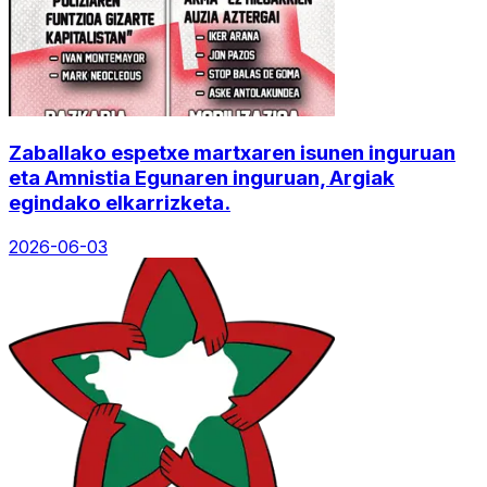
Zaballako espetxe martxaren isunen inguruan
eta Amnistia Egunaren inguruan, Argiak
egindako elkarrizketa.
2026-06-03