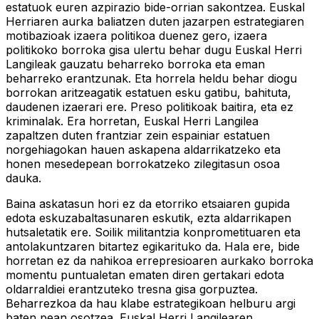
estatuok euren azpirazio bide-orrian sakontzea. Euskal
Herriaren aurka baliatzen duten jazarpen estrategiaren
motibazioak izaera politikoa duenez gero, izaera
politikoko borroka gisa ulertu behar dugu Euskal Herri
Langileak gauzatu beharreko borroka eta eman
beharreko erantzunak. Eta horrela heldu behar diogu
borrokan aritzeagatik estatuen esku gatibu, bahituta,
daudenen izaerari ere. Preso politikoak baitira, eta ez
kriminalak. Era horretan, Euskal Herri Langilea
zapaltzen duten frantziar zein espainiar estatuen
norgehiagokan hauen askapena aldarrikatzeko eta
honen mesedepean borrokatzeko zilegitasun osoa
dauka.
Baina askatasun hori ez da etorriko etsaiaren gupida
edota eskuzabaltasunaren eskutik, ezta aldarrikapen
hutsaletatik ere. Soilik militantzia konprometituaren eta
antolakuntzaren bitartez egikarituko da. Hala ere, bide
horretan ez da nahikoa errepresioaren aurkako borroka
momentu puntualetan ematen diren gertakari edota
oldarraldiei erantzuteko tresna gisa gorpuztea.
Beharrezkoa da hau klabe estrategikoan helburu argi
baten pean osotzea. Euskal Herri Langilearen