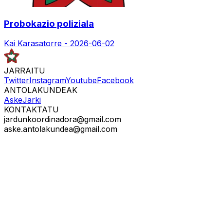
Probokazio poliziala
Kai Karasatorre -
2026-06-02
JARRAITU
Twitter
Instagram
Youtube
Facebook
ANTOLAKUNDEAK
Aske
Jarki
KONTAKTATU
jardunkoordinadora@gmail.com
aske.antolakundea@gmail.com