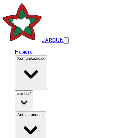
JARDUN
Hasiera
Komunikazioak
Zer da?
Antolakundeak