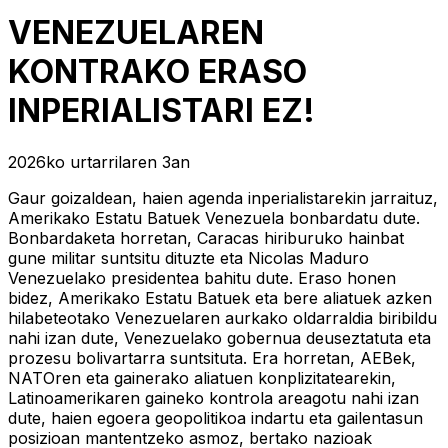
VENEZUELAREN
KONTRAKO ERASO
INPERIALISTARI EZ!
2026ko urtarrilaren 3an
Gaur goizaldean, haien agenda inperialistarekin jarraituz,
Amerikako Estatu Batuek Venezuela bonbardatu dute.
Bonbardaketa horretan, Caracas hiriburuko hainbat
gune militar suntsitu dituzte eta Nicolas Maduro
Venezuelako presidentea bahitu dute. Eraso honen
bidez, Amerikako Estatu Batuek eta bere aliatuek azken
hilabeteotako Venezuelaren aurkako oldarraldia biribildu
nahi izan dute, Venezuelako gobernua deuseztatuta eta
prozesu bolivartarra suntsituta. Era horretan, AEBek,
NATOren eta gainerako aliatuen konplizitatearekin,
Latinoamerikaren gaineko kontrola areagotu nahi izan
dute, haien egoera geopolitikoa indartu eta gailentasun
posizioan mantentzeko asmoz, bertako nazioak