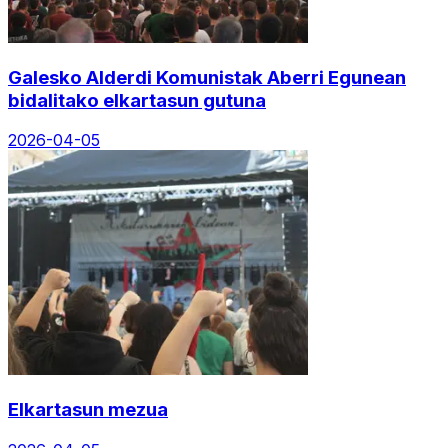
Galesko Alderdi Komunistak Aberri Egunean
bidalitako elkartasun gutuna
2026-04-05
Elkartasun mezua