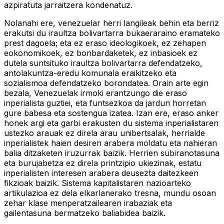
azpiratuta jarraitzera kondenatuz.
Nolanahi ere, venezuelar herri langileak behin eta berriz
erakutsi du iraultza bolivartarra bukaeraraino eramateko
prest dagoela; eta ez eraso ideologikoek, ez zehapen
eokonomikoek, ez bonbardaketek, ez inbasioek ez
dutela suntsituko iraultza bolivartarra defendatzeko,
antolakuntza-eredu komunala eraikitzeko eta
sozialismoa defendatzeko borondatea. Orain arte egin
bezala, Venezuelak irmoki erantzungo die eraso
inperialista guztiei, eta funtsezkoa da jardun horretan
gure babesa eta sostengua izatea. Izan ere, eraso anker
honek argi eta garbi erakusten du sistema inperialistaren
ustezko arauak ez direla arau unibertsalak, herrialde
inperialistek haien desiren arabera moldatu eta nahieran
balia ditzaketen iruzurrak baizik. Herrien subiranotasuna
eta burujabetza ez direla printzipio ukiezinak, estatu
inperialisten interesen arabera deusezta daitezkeen
fikzioak baizik. Sistema kapitalistaren nazioarteko
artikulazioa ez dela elkarlanerako tresna, mundu osoan
zehar klase menperatzailearen irabaziak eta
gailentasuna bermatzeko baliabidea baizik.