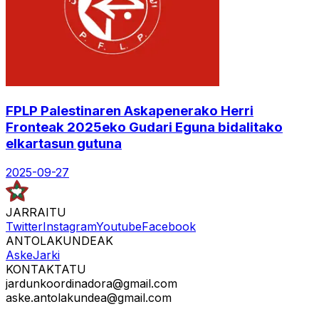
FPLP Palestinaren Askapenerako Herri
Fronteak 2025eko Gudari Eguna bidalitako
elkartasun gutuna
2025-09-27
JARRAITU
Twitter
Instagram
Youtube
Facebook
ANTOLAKUNDEAK
Aske
Jarki
KONTAKTATU
jardunkoordinadora@gmail.com
aske.antolakundea@gmail.com