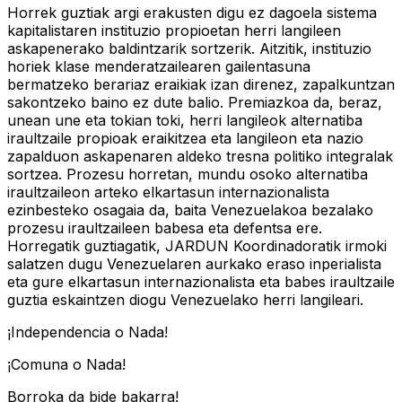
Horrek guztiak argi erakusten digu ez dagoela sistema
kapitalistaren instituzio propioetan herri langileen
askapenerako baldintzarik sortzerik. Aitzitik, instituzio
horiek klase menderatzailearen gailentasuna
bermatzeko berariaz eraikiak izan direnez, zapalkuntzan
sakontzeko baino ez dute balio. Premiazkoa da, beraz,
unean une eta tokian toki, herri langileok alternatiba
iraultzaile propioak eraikitzea eta langileon eta nazio
zapalduon askapenaren aldeko tresna politiko integralak
sortzea. Prozesu horretan, mundu osoko alternatiba
iraultzaileon arteko elkartasun internazionalista
ezinbesteko osagaia da, baita Venezuelakoa bezalako
prozesu iraultzaileen babesa eta defentsa ere.
Horregatik guztiagatik, JARDUN Koordinadoratik irmoki
salatzen dugu Venezuelaren aurkako eraso inperialista
eta gure elkartasun internazionalista eta babes iraultzaile
guztia eskaintzen diogu Venezuelako herri langileari.
¡Independencia o Nada!
¡Comuna o Nada!
Borroka da bide bakarra!