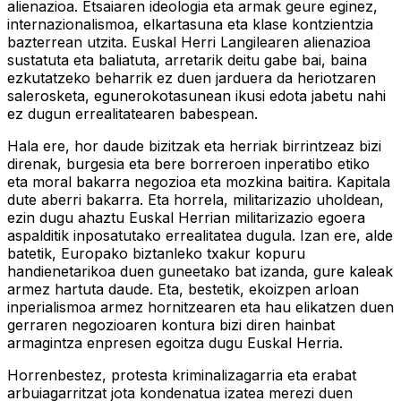
alienazioa. Etsaiaren ideologia eta armak geure eginez,
internazionalismoa, elkartasuna eta klase kontzientzia
bazterrean utzita. Euskal Herri Langilearen alienazioa
sustatuta eta baliatuta, arretarik deitu gabe bai, baina
ezkutatzeko beharrik ez duen jarduera da heriotzaren
salerosketa, egunerokotasunean ikusi edota jabetu nahi
ez dugun errealitatearen babespean.
Hala ere, hor daude bizitzak eta herriak birrintzeaz bizi
direnak, burgesia eta bere borreroen inperatibo etiko
eta moral bakarra negozioa eta mozkina baitira. Kapitala
dute aberri bakarra. Eta horrela, militarizazio uholdean,
ezin dugu ahaztu Euskal Herrian militarizazio egoera
aspalditik inposatutako errealitatea dugula. Izan ere, alde
batetik, Europako biztanleko txakur kopuru
handienetarikoa duen guneetako bat izanda, gure kaleak
armez hartuta daude. Eta, bestetik, ekoizpen arloan
inperialismoa armez hornitzearen eta hau elikatzen duen
gerraren negozioaren kontura bizi diren hainbat
armagintza enpresen egoitza dugu Euskal Herria.
Horrenbestez, protesta kriminalizagarria eta erabat
arbuiagarritzat jota kondenatua izatea merezi duen