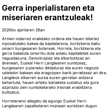
Gerra inperialistaren eta
miseriaren erantzuleak!
2026ko apirilaren 28an
Armen indarrez eraikitako ordena eta hauen bitartez
inposatutako bakea da kapitalarena, bortizkeria baitu
oinarri burgesiaren botereak. Horrela, bortizkeria eta
gerra baliatuta oinarritu dute estatu kapitalistek euren
nagusitasuna. Demokraziaz eta elkarbizitzaz ari
direnean, Euskal Herri Langilearen sumitzeaz,
burgesiaren zuzeneko diktaduraz eta euren negozio
ustelekin bakean eta eragozpen barik jarraitzeaz ari dira.
Langileok elkarren aurka euren gerretan aritzera
behartuta, hauen arteko banaketa sustatuz eta gure
azpirazio zein suntsiketarako tresnak erabiltzera
bultzatuz.
Horretaraino ailegatu da egungo Euskal Herri
Langilearen zapalketaren muinean aurkitzen dugun