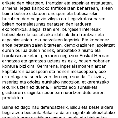
ariketa den bitartean, frantziar eta espainiar estatuetan,
armena, legez kanpoko trafikoa izan beharrean, isilean
baina betiere estatuon onespen eta babesarekin
burutzen den negozio zilegia da. Legezkotasunaren
baitan normaltasunez garatzen den jarduera
ekonomikoa, alegia. Izan ere, burgesen interesak
babesteko eta sustatzeko idatziak dira frantziar eta
espainiar estatu okupatzaileen legeriak. Eta kondenez
ahoa betetzen zaien bitartean, demokraziaren jagoletzat
euren burua duten horiek, erabateko zinismo eta
hipokrisia ariketan, gerraren negozioa Euskal Herrian
ernatzea eta garatzea uzteaz ez ezik, hauen hobarien
kontura bizi dira. Gerrarena, inperialismoaren aroan,
kapitalaren babespean eta honen mesedepean, oso
errentagarria suertatzen den negozioa da. Txikizioz,
miseriaz eta odolez eutsitako negozioa, etikarentzako
lekurik uzten ez duena. Heriotza edo suntsiketa
graduaren eraginkortasunean neurtzen dute euren
produktua.
Baina ez dago hau defendatzerik, isildu eta beste aldera
begiratzea besterik. Bakarra da armagintzak ekoiztutako
produktuaren erabilgarritasuna, odola eta triskantza.