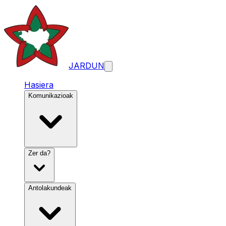
JARDUN
Hasiera
Komunikazioak
Zer da?
Antolakundeak