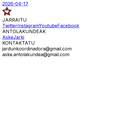
2026-04-17
JARRAITU
Twitter
Instagram
Youtube
Facebook
ANTOLAKUNDEAK
Aske
Jarki
KONTAKTATU
jardunkoordinadora@gmail.com
aske.antolakundea@gmail.com