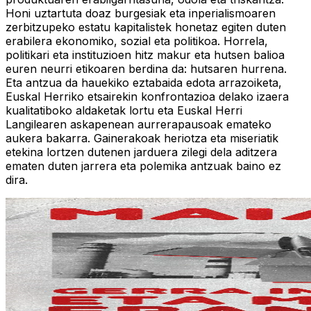
Honi uztartuta doaz burgesiak eta inperialismoaren
zerbitzupeko estatu kapitalistek honetaz egiten duten
erabilera ekonomiko, sozial eta politikoa. Horrela,
politikari eta instituzioen hitz makur eta hutsen balioa
euren neurri etikoaren berdina da: hutsaren hurrena.
Eta antzua da hauekiko eztabaida edota arrazoiketa,
Euskal Herriko etsairekin konfrontazioa delako izaera
kualitatiboko aldaketak lortu eta Euskal Herri
Langilearen askapenean aurrerapausoak emateko
aukera bakarra. Gainerakoak heriotza eta miseriatik
etekina lortzen dutenen jarduera zilegi dela aditzera
ematen duten jarrera eta polemika antzuak baino ez
dira.