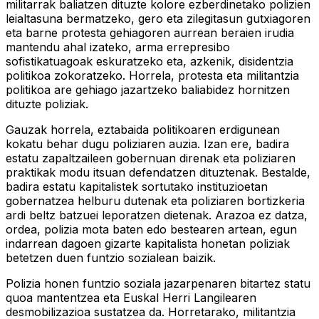
militarrak baliatzen dituzte kolore ezberdinetako polizien
leialtasuna bermatzeko, gero eta zilegitasun gutxiagoren
eta barne protesta gehiagoren aurrean beraien irudia
mantendu ahal izateko, arma errepresibo
sofistikatuagoak eskuratzeko eta, azkenik, disidentzia
politikoa zokoratzeko. Horrela, protesta eta militantzia
politikoa are gehiago jazartzeko baliabidez hornitzen
dituzte poliziak.
Gauzak horrela, eztabaida politikoaren erdigunean
kokatu behar dugu poliziaren auzia. Izan ere, badira
estatu zapaltzaileen gobernuan direnak eta poliziaren
praktikak modu itsuan defendatzen dituztenak. Bestalde,
badira estatu kapitalistek sortutako instituzioetan
gobernatzea helburu dutenak eta poliziaren bortizkeria
ardi beltz batzuei leporatzen dietenak. Arazoa ez datza,
ordea, polizia mota baten edo bestearen artean, egun
indarrean dagoen gizarte kapitalista honetan poliziak
betetzen duen funtzio sozialean baizik.
Polizia honen funtzio soziala jazarpenaren bitartez statu
quoa mantentzea eta Euskal Herri Langilearen
desmobilizazioa sustatzea da. Horretarako, militantzia