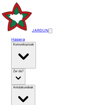
JARDUN
Hasiera
Komunikazioak
Zer da?
Antolakundeak