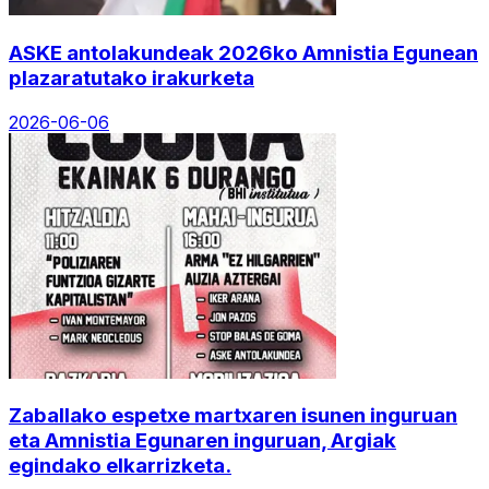
ASKE antolakundeak 2026ko Amnistia Egunean
plazaratutako irakurketa
2026-06-06
Zaballako espetxe martxaren isunen inguruan
eta Amnistia Egunaren inguruan, Argiak
egindako elkarrizketa.