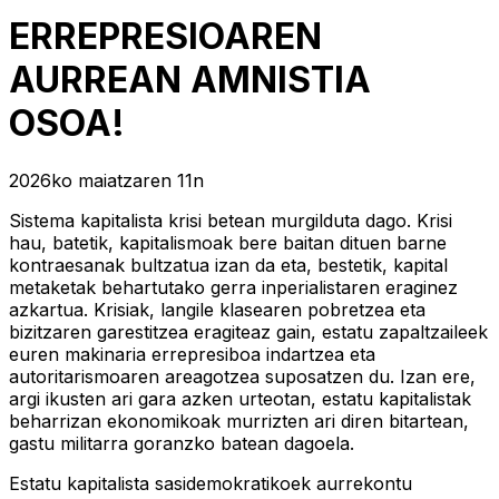
ERREPRESIOAREN
AURREAN AMNISTIA
OSOA!
2026ko maiatzaren 11n
Sistema kapitalista krisi betean murgilduta dago. Krisi
hau, batetik, kapitalismoak bere baitan dituen barne
kontraesanak bultzatua izan da eta, bestetik, kapital
metaketak behartutako gerra inperialistaren eraginez
azkartua. Krisiak, langile klasearen pobretzea eta
bizitzaren garestitzea eragiteaz gain, estatu zapaltzaileek
euren makinaria errepresiboa indartzea eta
autoritarismoaren areagotzea suposatzen du. Izan ere,
argi ikusten ari gara azken urteotan, estatu kapitalistak
beharrizan ekonomikoak murrizten ari diren bitartean,
gastu militarra goranzko batean dagoela.
Estatu kapitalista sasidemokratikoek aurrekontu