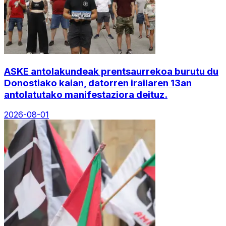
ASKE antolakundeak prentsaurrekoa burutu du
Donostiako kaian, datorren irailaren 13an
antolatutako manifestaziora deituz.
2026-08-01