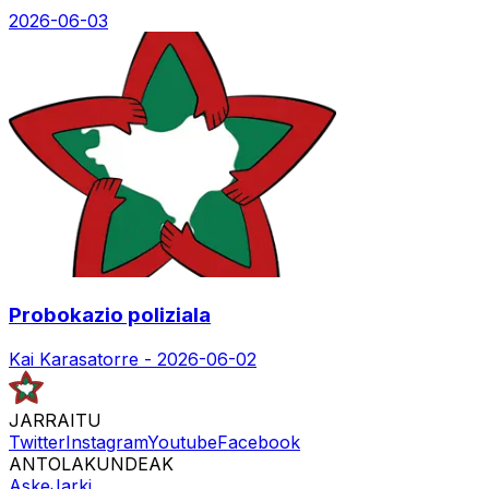
2026-06-03
Probokazio poliziala
Kai Karasatorre -
2026-06-02
JARRAITU
Twitter
Instagram
Youtube
Facebook
ANTOLAKUNDEAK
Aske
Jarki