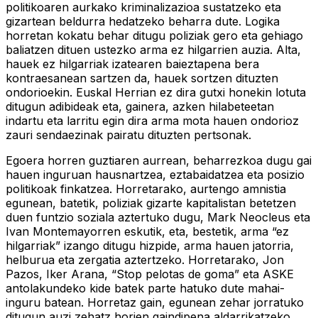
politikoaren aurkako kriminalizazioa sustatzeko eta
gizartean beldurra hedatzeko beharra dute. Logika
horretan kokatu behar ditugu poliziak gero eta gehiago
baliatzen dituen ustezko arma ez hilgarrien auzia. Alta,
hauek ez hilgarriak izatearen baieztapena bera
kontraesanean sartzen da, hauek sortzen dituzten
ondorioekin. Euskal Herrian ez dira gutxi honekin lotuta
ditugun adibideak eta, gainera, azken hilabeteetan
indartu eta larritu egin dira arma mota hauen ondorioz
zauri sendaezinak pairatu dituzten pertsonak.
Egoera horren guztiaren aurrean, beharrezkoa dugu gai
hauen inguruan hausnartzea, eztabaidatzea eta posizio
politikoak finkatzea. Horretarako, aurtengo amnistia
egunean, batetik, poliziak gizarte kapitalistan betetzen
duen funtzio soziala aztertuko dugu, Mark Neocleus eta
Ivan Montemayorren eskutik, eta, bestetik, arma “ez
hilgarriak” izango ditugu hizpide, arma hauen jatorria,
helburua eta zergatia aztertzeko. Horretarako, Jon
Pazos, Iker Arana, “Stop pelotas de goma” eta ASKE
antolakundeko kide batek parte hatuko dute mahai-
inguru batean. Horretaz gain, egunean zehar jorratuko
ditugun auzi zehatz horien gaindipena aldarrikatzeko,