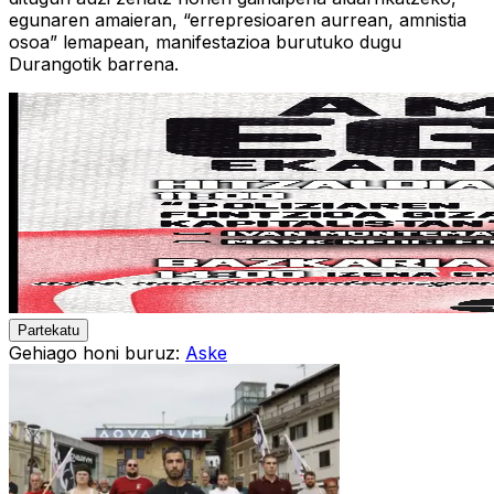
egunaren amaieran, “errepresioaren aurrean, amnistia
osoa” lemapean, manifestazioa burutuko dugu
Durangotik barrena.
Partekatu
Gehiago honi buruz:
Aske