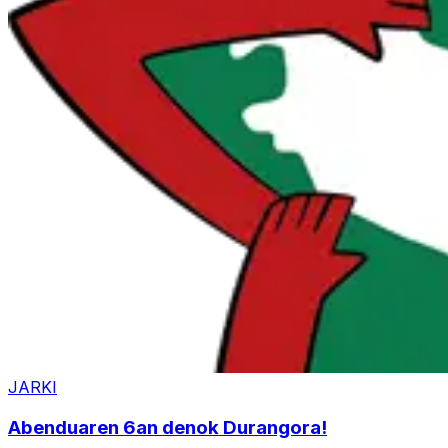
JARKI
Abenduaren 6an denok Durangora!