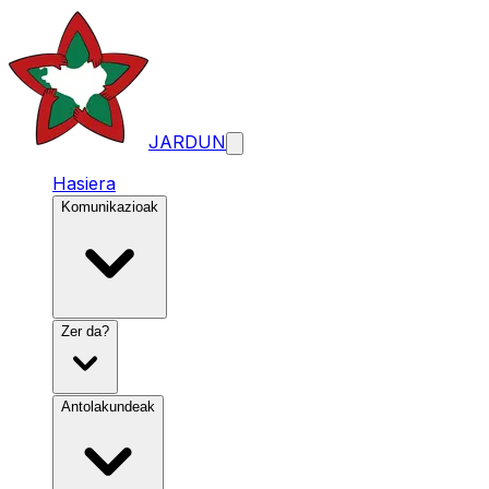
JARDUN
Hasiera
Komunikazioak
Zer da?
Antolakundeak