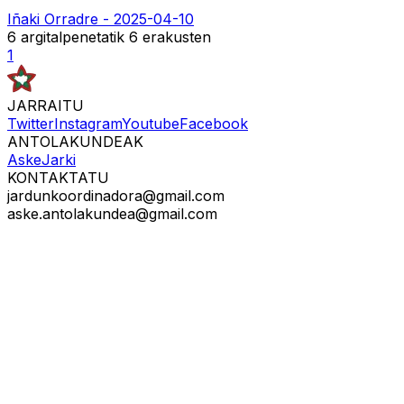
Iñaki Orradre -
2025-04-10
6
argitalpenetatik
6
erakusten
1
JARRAITU
Twitter
Instagram
Youtube
Facebook
ANTOLAKUNDEAK
Aske
Jarki
KONTAKTATU
jardunkoordinadora@gmail.com
aske.antolakundea@gmail.com