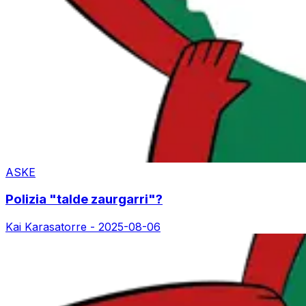
ASKE
Polizia "talde zaurgarri"?
Kai Karasatorre -
2025-08-06