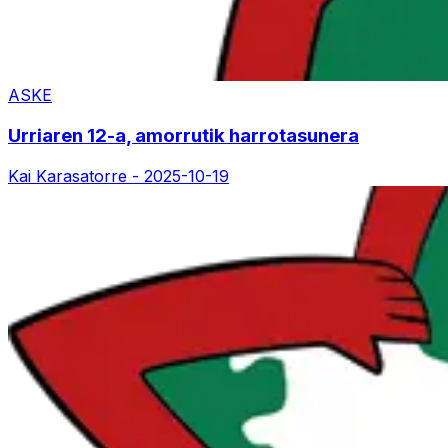
ASKE
Urriaren 12-a, amorrutik harrotasunera
Kai Karasatorre -
2025-10-19