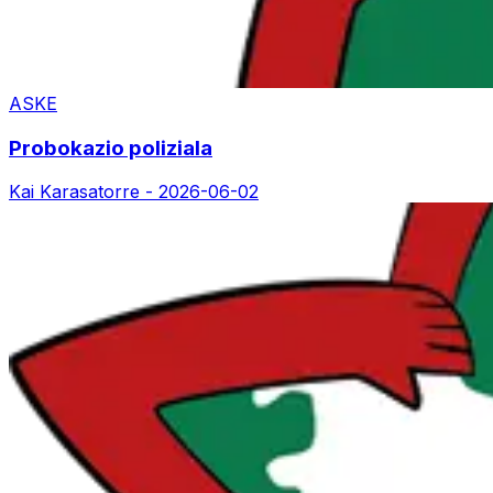
ASKE
Probokazio poliziala
Kai Karasatorre -
2026-06-02