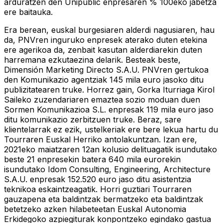
arduratzen den Unipublic enpresaren % 100eko jabetza
ere baitauka.
Era berean, euskal burgesiaren alderdi nagusiaren, hau
da, PNVren inguruko enpresek aterako duten etekina
ere agerikoa da, zenbait kasutan alderdiarekin duten
harremana ezkutaezina delarik. Besteak beste,
Dimensión Marketing Directo S.A.U. PNVren gertukoa
den Komunikazio agentziak 145 mila euro jasoko ditu
publizitatearen truke. Horrez gain, Gorka Iturriaga Kirol
Saileko zuzendariaren emaztea sozio moduan duen
Sormen Komunikazioa S.L. enpresak 119 mila euro jaso
ditu komunikazio zerbitzuen truke. Beraz, sare
klientelarrak ez ezik, ustelkeriak ere bere lekua hartu du
Tourraren Euskal Herriko antolakuntzan. Izan ere,
2021eko maiatzaren 12an kolusio delituagatik isundutako
beste 21 enpresekin batera 640 mila eurorekin
isundutako Idom Consulting, Engineering, Architecture
S.A.U. enpresak 152.520 euro jaso ditu asistentzia
teknikoa eskaintzeagatik. Horri guztiari Tourraren
gauzapena eta baldintzak bermatzeko eta baldintzak
betetzeko azken hilabeteetan Euskal Autonomia
Erkidegoko azpiegiturak konpontzeko egindako gastua