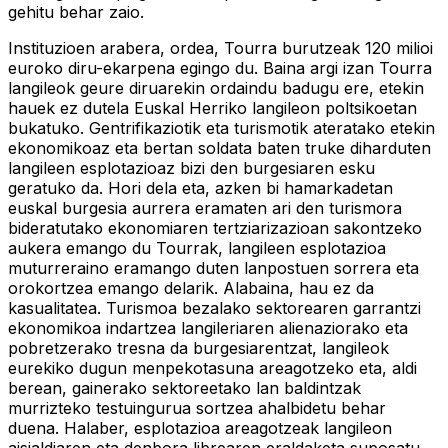
gehitu behar zaio.
Instituzioen arabera, ordea, Tourra burutzeak 120 milioi
euroko diru-ekarpena egingo du. Baina argi izan Tourra
langileok geure diruarekin ordaindu badugu ere, etekin
hauek ez dutela Euskal Herriko langileon poltsikoetan
bukatuko. Gentrifikaziotik eta turismotik ateratako etekin
ekonomikoaz eta bertan soldata baten truke diharduten
langileen esplotazioaz bizi den burgesiaren esku
geratuko da. Hori dela eta, azken bi hamarkadetan
euskal burgesia aurrera eramaten ari den turismora
bideratutako ekonomiaren tertziarizazioan sakontzeko
aukera emango du Tourrak, langileen esplotazioa
muturreraino eramango duten lanpostuen sorrera eta
orokortzea emango delarik. Alabaina, hau ez da
kasualitatea. Turismoa bezalako sektorearen garrantzi
ekonomikoa indartzea langileriaren alienaziorako eta
pobretzerako tresna da burgesiarentzat, langileok
eurekiko dugun menpekotasuna areagotzeko eta, aldi
berean, gainerako sektoreetako lan baldintzak
murrizteko testuingurua sortzea ahalbidetu behar
duena. Halaber, esplotazioa areagotzeak langileon
aisialdiaren eta denbora librearen eraldaketa suposatu