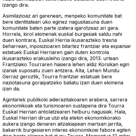
izango dira.
Asimilazioaz ari garenean, menpeko komunitate bat
bere identitateari uko eginez nagusitasuna duen
komunitate baten parte izatera igarotzeaz ari gara.
Horrela, kirol ekimenak euskal burgesiak saldu nahi
duen kontrara, Euskal Herria ikusarazteko tresna
beharrean, inposizioaren bitartez frantziar eta espainiar
estatuek Euskal Herriaren gain duten kontrola
ikusarazteko erakusleiho izango dira, 2013. urtean
Frantziako Tourraren hasiera lehen aldiz Korsikan egin
izanak suposatu zuen antzera. Alta, Lehen Mundu
Gerraz geroztik, Tourra frantziar estatuak bere
naziotasuna goraipatzeko baliatu izan duen ekimena
izan da.
Agintariek publikoki adierazitakoaren arabera, sarrera
ekonomikoak eta turismoaren sustapena dira Tourra
Euskal Herrian antolatzearen helburu nagusiak. Hala,
Euskal Herrian dirua utzi eta etekin ekonomikorako
aukera izango denaren aitzakiapean martxan jarrita,
bakarrik burgesiaren interes ekonomikoei fabore egiten
dien beste ekimen bat dugu Tourra. Momentuz 12 milioi