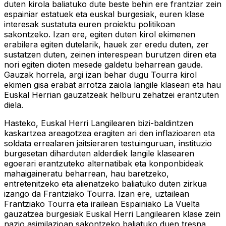
duten kirola baliatuko dute beste behin ere frantziar zein
espainiar estatuek eta euskal burgesiak, euren klase
interesak sustatuta euren proiektu politikoan
sakontzeko. Izan ere, egiten duten kirol ekimenen
erabilera egiten dutelarik, hauek zer eredu duten, zer
sustatzen duten, zeinen interespean burutzen diren eta
nori egiten dioten mesede galdetu beharrean gaude.
Gauzak horrela, argi izan behar dugu Tourra kirol
ekimen gisa erabat arrotza zaiola langile klaseari eta hau
Euskal Herrian gauzatzeak helburu zehatzei erantzuten
diela.
Hasteko, Euskal Herri Langilearen bizi-baldintzen
kaskartzea areagotzea eragiten ari den inflazioaren eta
soldata errealaren jaitsieraren testuinguruan, instituzio
burgesetan diharduten alderdiek langile klasearen
egoerari erantzuteko alternatibak eta konponbideak
mahaigaineratu beharrean, hau baretzeko,
entretenitzeko eta alienatzeko baliatuko duten zirkua
izango da Frantziako Tourra. Izan ere, uztailean
Frantziako Tourra eta irailean Espainiako La Vuelta
gauzatzea burgesiak Euskal Herri Langilearen klase zein
nazio asimilazioan sakontzeko baliatuko duen tresna