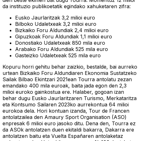
da instituzio publikoetatik egindako xahuketaren zifra:
Eusko Jaurlaritzak 3,2 milioi euro
Bilboko Udaletxeak 3,2 milioi euro
Bizkaiko Foru Aldundiak 2,4 milioi euro
Gipuzkoak Foru Aldundiak 1,1 milioi euro
Donostiako Udaletxeak 850 mila euro
Arabako Foru Aldundiak 525 mila euro
Gasteizko Udaletxeak 525 mila euro
Kopuru horri gehitu behar zaizkio, bestalde, bai aurreko
urtean Bizkaiko Foru Aldundiaren Ekonomia Sustatzeko
Sailak Bilbao Ekintzari 2021ean Tourra antolatu zezan
emandako 400 mila euroak, baita jada egon den 2,3
milioi euroko gainkostua ere. Halaber, gogoan izan
behar dugu Eusko Jaurlaritzaren Turismo, Merkataritza
eta Kontsumo Sailaren 2023ko aurrekontua 64 milioi
eurokoa dela. Hori kontuan izanda, Tour de Francen
antolatzailea den Amaury Sport Organisation (ASO)
enpresak 6 milioi euro jasoko ditu. Dena den, Tourra ez
da ASOk antolatzen duen ekitaldi bakarra, Dakarra ere
antolatzen baitu eta Vuelta Españaren antolaketaz