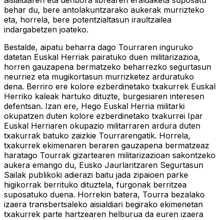
behar du, bere antolakuntzarako aukerak murrizteko
eta, horrela, bere potentzialtasun iraultzailea
indargabetzen joateko.
Bestalde, aipatu beharra dago Tourraren inguruko
datetan Euskal Herriak pairatuko duen militarizazioa,
horren gauzapena bermatzeko beharrezko segurtasun
neurriez eta mugikortasun murrizketez arduratuko
dena. Berriro ere kolore ezberdinetako txakurrek Euskal
Herriko kaleak hartuko dituzte, burgesiaren interesen
defentsan. Izan ere, Hego Euskal Herria militarki
okupatzen duten kolore ezberdinetako txakurrei Ipar
Euskal Herriaren okupazio militarraren ardura duten
txakurrak batuko zaizkie Tourrarengatik. Horrela,
txakurrek ekimenaren beraren gauzapena bermatzeaz
haratago Tourrak gizartearen militarizazioan sakontzeko
aukera emango du, Eusko Jaurlaritzaren Segurtasun
Sailak publikoki adierazi baitu jada zipaioen parke
higikorrak berrituko dituztela, furgonak berritzea
suposatuko duena. Horrekin batera, Tourra bezalako
izaera transbertsaleko aisialdiari begirako ekimenetan
txakurrek parte hartzearen helburua da euren izaera