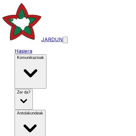
JARDUN
Hasiera
Komunikazioak
Zer da?
Antolakundeak