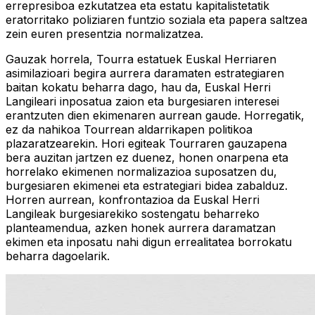
errepresiboa ezkutatzea eta estatu kapitalistetatik
eratorritako poliziaren funtzio soziala eta papera saltzea
zein euren presentzia normalizatzea.
Gauzak horrela, Tourra estatuek Euskal Herriaren
asimilazioari begira aurrera daramaten estrategiaren
baitan kokatu beharra dago, hau da, Euskal Herri
Langileari inposatua zaion eta burgesiaren interesei
erantzuten dien ekimenaren aurrean gaude. Horregatik,
ez da nahikoa Tourrean aldarrikapen politikoa
plazaratzearekin. Hori egiteak Tourraren gauzapena
bera auzitan jartzen ez duenez, honen onarpena eta
horrelako ekimenen normalizazioa suposatzen du,
burgesiaren ekimenei eta estrategiari bidea zabalduz.
Horren aurrean, konfrontazioa da Euskal Herri
Langileak burgesiarekiko sostengatu beharreko
planteamendua, azken honek aurrera daramatzan
ekimen eta inposatu nahi digun errealitatea borrokatu
beharra dagoelarik.