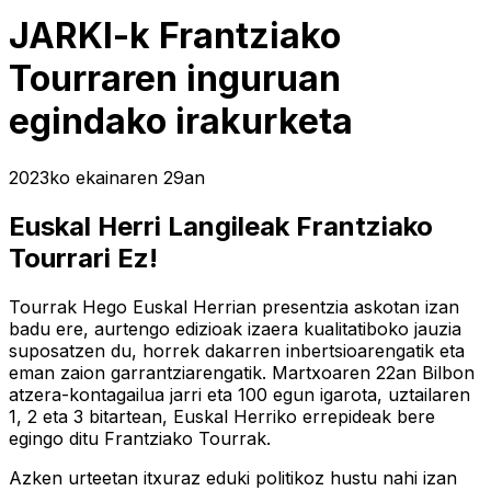
JARKI-k Frantziako
Tourraren inguruan
egindako irakurketa
2023ko ekainaren 29an
Euskal Herri Langileak Frantziako
Tourrari Ez!
Tourrak Hego Euskal Herrian presentzia askotan izan
badu ere, aurtengo edizioak izaera kualitatiboko jauzia
suposatzen du, horrek dakarren inbertsioarengatik eta
eman zaion garrantziarengatik. Martxoaren 22an Bilbon
atzera-kontagailua jarri eta 100 egun igarota, uztailaren
1, 2 eta 3 bitartean, Euskal Herriko errepideak bere
egingo ditu Frantziako Tourrak.
Azken urteetan itxuraz eduki politikoz hustu nahi izan