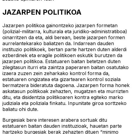
JAZARPEN POLITIKOA
Jazarpen politikoa gainontzeko jazarpen formetan
(polizial-militarra, kulturala eta juridiko-administratiboa)
oinarritzen da eta, aldi berean, beste jazarpen formen
aurrelantekarako baliatzen da. Indarrean dauden
instituzio politikoek, bertan parte hartzen duten alderdi
ezberdinek eta eragile politikoen eskutik burutzen da
jazarpen politikoa. Estatuaren baitan betetzen duten
zilegitasun iturri eta zaintza paperaren baitan osatutako
izaera zuzen zein zeharkako kontrol forma da,
estatuaren ongizatea eta gizartearen kontrol soziala
bermatzera bideratuta dagoena. Jazarpen forma honek
askatasun politikoak zehazten, mugatzen eta murrizten
ditu, eta disidentzia politikoaren kontra egiteko marko
judiziala eta poliziala finkatu. Inpunitate giroa sorttzeko
baliatu ohi dute.
Burgesiak bere interesen arabera sortuak ditu
estatuaren baitan dauden instituzioak, hauetan parte
hartzeko burgesiak berak zehazten dituen “minimo