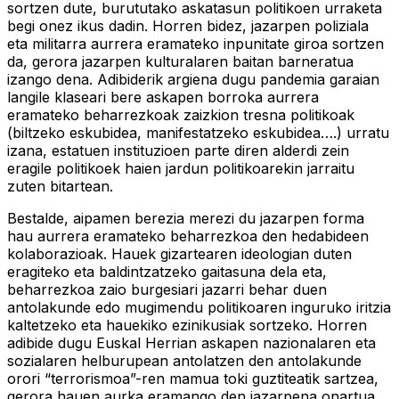
sortzen dute, burututako askatasun politikoen urraketa
begi onez ikus dadin. Horren bidez, jazarpen poliziala
eta militarra aurrera eramateko inpunitate giroa sortzen
da, gerora jazarpen kulturalaren baitan barneratua
izango dena. Adibiderik argiena dugu pandemia garaian
langile klaseari bere askapen borroka aurrera
eramateko beharrezkoak zaizkion tresna politikoak
(biltzeko eskubidea, manifestatzeko eskubidea….) urratu
izana, estatuen instituzioen parte diren alderdi zein
eragile politikoek haien jardun politikoarekin jarraitu
zuten bitartean.
Bestalde, aipamen berezia merezi du jazarpen forma
hau aurrera eramateko beharrezkoa den hedabideen
kolaborazioak. Hauek gizartearen ideologian duten
eragiteko eta baldintzatzeko gaitasuna dela eta,
beharrezkoa zaio burgesiari jazarri behar duen
antolakunde edo mugimendu politikoaren inguruko iritzia
kaltetzeko eta hauekiko ezinikusiak sortzeko. Horren
adibide dugu Euskal Herrian askapen nazionalaren eta
sozialaren helburupean antolatzen den antolakunde
orori “terrorismoa”-ren mamua toki guztiteatik sartzea,
gerora hauen aurka eramango den jazarpena onartua