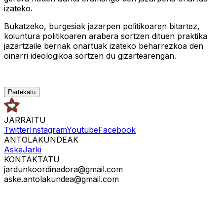
izateko.
Bukatzeko, burgesiak jazarpen politikoaren bitartez,
koiuntura politikoaren arabera sortzen dituen praktika
jazartzaile berriak onartuak izateko beharrezkoa den
oinarri ideologikoa sortzen du gizartearengan.
Partekatu
JARRAITU
Twitter
Instagram
Youtube
Facebook
ANTOLAKUNDEAK
Aske
Jarki
KONTAKTATU
jardunkoordinadora@gmail.com
aske.antolakundea@gmail.com