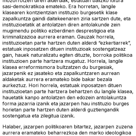
mozorrotzen diren alderdiak, estatuari balizko itxura
sasi-demokratikoa emateko. Era horretan, langile
klasearen kontzientzian instituzio burgesetik klase
zapalkuntza gaindi daitekeenaren ziria sartzen dute, eta
instituzioetatik at antolatzen diren antolakunde zein
mugimendu politiko ezberdinen desprestigioa eta
kriminalizazioa aurrera eraman. Gauzak horrela,
instituzioetan parte hartzen duten alderdi “ezkertiarrek”,
estatuak inposatzen dituen instituzioak sostengatzeaz
gain, hauek naturalizatu egiten dituzte, borroka politikoa
instituzioen parte hartzera mugatuz. Horrela, langile
klasea erreformismora bultzatzen du burgesiak,
jazarpenik ez jasateko eta zapalkuntzaren aurrean
aldaketak aurrera eramateko bide bakar bezala
aurkeztuz. Hori horrela, estatuak inposatzen dituen
instituzioetan parte hartzera behartzen du langile klasea,
hauetatik kanpo antolatzen den edozein antolakuntza
forma jazarria izanik eta jazarpen hau instituzio burges
horietan parte hartzen duten alderdi guztiengandik
sostengatua eta zilegitua izanik.
Halaber, jazarpen politikoaren bitartez, jazarpen zuzena
aurrera eramateko beharrezkoa den marko ideologikoa