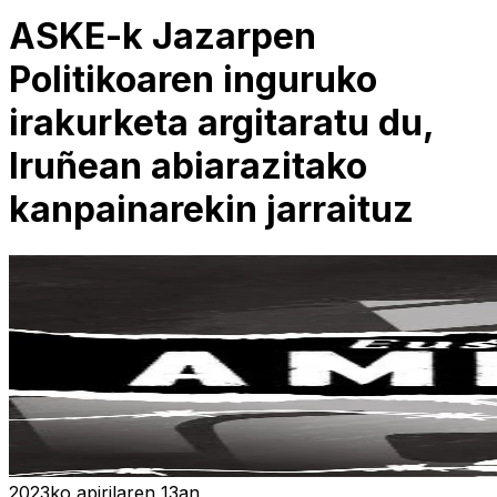
ASKE-k Jazarpen
Politikoaren inguruko
irakurketa argitaratu du,
Iruñean abiarazitako
kanpainarekin jarraituz
2023ko apirilaren 13an