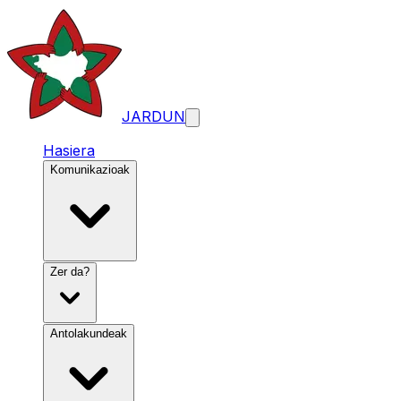
JARDUN
Hasiera
Komunikazioak
Zer da?
Antolakundeak