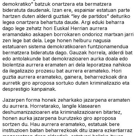
demokratiko” batzuk onartzera eta bermatzera
bideratuta daudenak. Izan ere, espainiar estatuan parte
hartzen duten alderdi guztiak “ley de partidos” deituriko
legea onartzera behartuta daude. Argi eduki beharra
dago lege zehatz hori Euskal Herrian aurrera
eramandako askapen borrokaren ondorioz martxan jarri
zen lege bat dela. Lege honen helburu nagusia
estatuaren sistema demokratikoaren funtzionamendua
bermatzera bideratuta dago. Gauzak horrela, alderdi bat
edo antolakunde bat demokrazioaren aurka doala edo
biolentzia aurrera eramaten ari dela leporatzea nahikoa
da ilegalizazio prozesu bat aurrera eramateko. Hori
guztia aurrera eramateko, gainera, beharrezkoak dira
aurretik giro aproposa sortuko duten kriminalizazio eta
desprestigio kanpainak.
Jazarpen forma honek zeharkako jazarpena eramaten
du aurrera. Horretarako, langile klasearen
deshumanizazioaren eta kriminalizazioaren bitartez,
honen aurka jazarpena burutzeko giro aproposa
sortzen du. Hau aurrera eramateko, estatuak bere
instituzioen baitan beharrezkoak ditu izaera ezkertiarraz