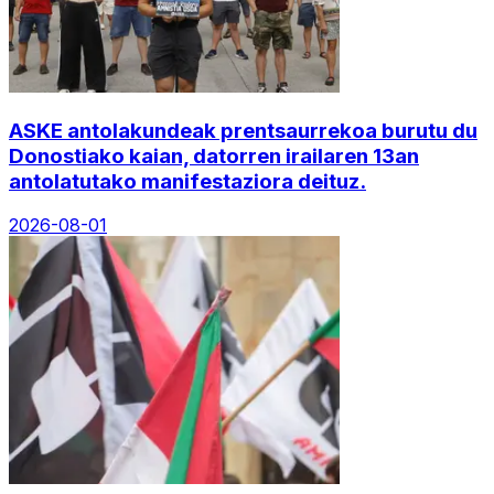
ASKE antolakundeak prentsaurrekoa burutu du
Donostiako kaian, datorren irailaren 13an
antolatutako manifestaziora deituz.
2026-08-01