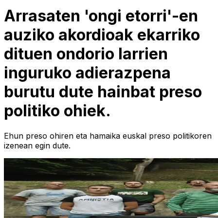
Arrasaten 'ongi etorri'-en
auziko akordioak ekarriko
dituen ondorio larrien
inguruko adierazpena
burutu dute hainbat preso
politiko ohiek.
Ehun preso ohiren eta hamaika euskal preso politikoren
izenean egin dute.