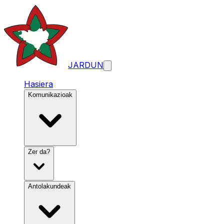
JARDUN
Hasiera
Komunikazioak
Zer da?
Antolakundeak