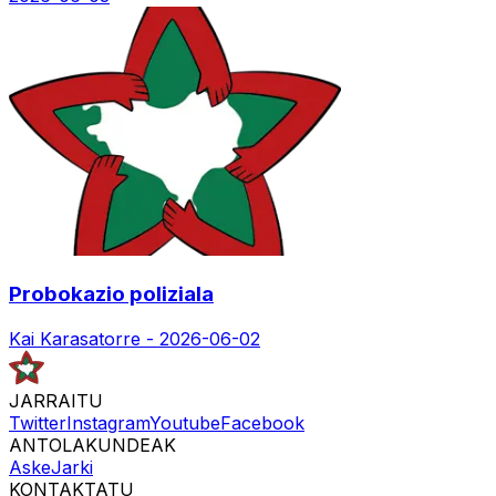
Probokazio poliziala
Kai Karasatorre -
2026-06-02
JARRAITU
Twitter
Instagram
Youtube
Facebook
ANTOLAKUNDEAK
Aske
Jarki
KONTAKTATU