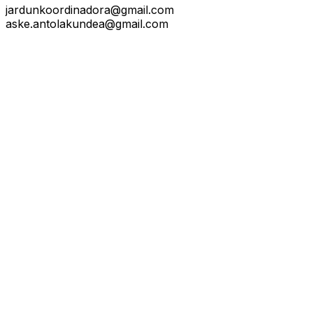
jardunkoordinadora@gmail.com
aske.antolakundea@gmail.com