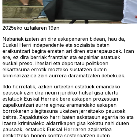
2025eko uztailaren 19an
Nabariak izaten ari dira askapenaren bidean, hau da,
Euskal Herri independente eta sozialista baten
eraikuntzari begira ematen ari diren atzerapausoak. Izan
ere, ez dira berriak frantziar eta espainiar estatuek
euskal preso, iheslari eta deportatu politikoen
elkartasuna errotik mozteko sustatzen duten
kriminalizazioa zein aurrera daramatzaten debekuak.
Ildo horretatik, azken urteetan estatuek emandako
pausoak ezin dira neurri juridiko hutsal gisa ulertu,
estatuok Euskal Herriak bere askapen prozesuan
zapalkuntzari aurre eginez eramandako askapen
borrokaren zilegitasuna ukatzen jarraitzeko pausoak
baitira. Zapaldutako herri baten askatasun egarria ito eta
izaera kriminaleko aldarrikapen gisa kokatu nahi duten
pausoak, estatuok Euskal Herriaren azpirazioa
betikotzeko honen kontra sostengatzen duten