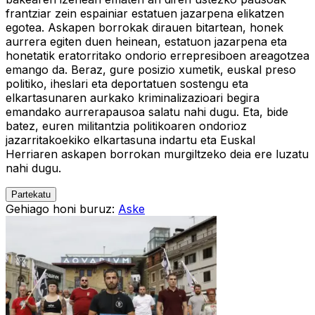
frantziar zein espainiar estatuen jazarpena elikatzen
egotea. Askapen borrokak dirauen bitartean, honek
aurrera egiten duen heinean, estatuon jazarpena eta
honetatik eratorritako ondorio errepresiboen areagotzea
emango da. Beraz, gure posizio xumetik, euskal preso
politiko, iheslari eta deportatuen sostengu eta
elkartasunaren aurkako kriminalizazioari begira
emandako aurrerapausoa salatu nahi dugu. Eta, bide
batez, euren militantzia politikoaren ondorioz
jazarritakoekiko elkartasuna indartu eta Euskal
Herriaren askapen borrokan murgiltzeko deia ere luzatu
nahi dugu.
Partekatu
Gehiago honi buruz:
Aske