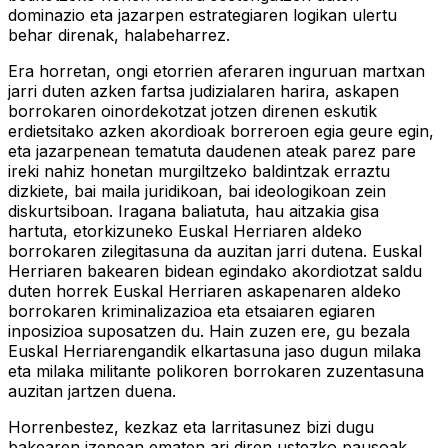
dominazio eta jazarpen estrategiaren logikan ulertu
behar direnak, halabeharrez.
Era horretan, ongi etorrien aferaren inguruan martxan
jarri duten azken fartsa judizialaren harira, askapen
borrokaren oinordekotzat jotzen direnen eskutik
erdietsitako azken akordioak borreroen egia geure egin,
eta jazarpenean tematuta daudenen ateak parez pare
ireki nahiz honetan murgiltzeko baldintzak erraztu
dizkiete, bai maila juridikoan, bai ideologikoan zein
diskurtsiboan. Iragana baliatuta, hau aitzakia gisa
hartuta, etorkizuneko Euskal Herriaren aldeko
borrokaren zilegitasuna da auzitan jarri dutena. Euskal
Herriaren bakearen bidean egindako akordiotzat saldu
duten horrek Euskal Herriaren askapenaren aldeko
borrokaren kriminalizazioa eta etsaiaren egiaren
inposizioa suposatzen du. Hain zuzen ere, gu bezala
Euskal Herriarengandik elkartasuna jaso dugun milaka
eta milaka militante polikoren borrokaren zuzentasuna
auzitan jartzen duena.
Horrenbestez, kezkaz eta larritasunez bizi dugu
bakearen izenean ematen ari diren ustezko pausoak